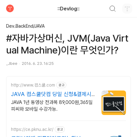
검색하기
::Devlog::
티스토리
Dev.BackEnd/JAVA
#자바가상머신, JVM(Java Virt
ual Machine)이란 무엇인가?
_Jbee
2016. 6. 23. 16:25
http://www.컴스쿨.com
광고
JAVA 컴스쿨닷컴 당일 신청&결제시
기프티콘!
JAVA 1년 동영상 전과목 89,000원,365일
피씨와 모바일 수강가능.
https://ce.pknu.ac.kr/
광고