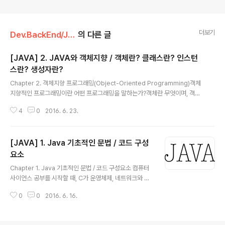
더보기
Dev.BackEnd/JAVA
의 다른 글
[JAVA] 2. JAVA와 객체지향 / 객체란? 클래스란? 인스턴
스란? 생성자란?
글 내용
Chapter 2. 객체지향 프로그래밍(Object-Oriented Programming)객체
지향적인 프로그래밍이란 어떤 프로그래밍을 말하는가?객체란 무엇이며, 객체
를 이야기할 때 나오는 클래스, 인스턴스란 무엇인가? 객체란 주변에 존재하는
4
0
2016. 6. 23.
모든 사물, 생명체를 의미한다.객체지향에 대해서 집중적으로 다루는 포스팅에
서 좀 더 객체지향에 대해서 알고,자바에서의 객체지향이란 무엇을 말하는가를
집중적으로 알아보겠다.객체지향에 대해서 집중적으로 다루는 포스팅으로 이동
[JAVA] 1. Java 기초적인 문법 / 코드 구성
하기 객체를 이루는 것은 데이터와 기능이다. 객체를 생성하기에 앞서 객체의
생성을 위한 틀을 먼저 만들어야 한다. 그리고 그 틀은 클래스를 의미한다. 클래
요소
글 내용
스의 구조는 우선 변수를 선언하고 그 안에 메소드를 정의하는 형식이다. 클래
Chapter 1. Java 기초적인 문법 / 코드 구성요소 컴퓨터
스는 설계도라고 할 수..
사이언스 공부를 시작할 때, C가 운영체제, 네트워크와 같
은 기초적인 과목들이라면 웹이라는 분야에서의 JAVA도
0
0
2016. 6. 16.
그 기초와 같다. 그 시작, 이클립스(Eclipse)JAVA를 프로
그래밍하기 위해 필요한 도구 중 하나인 IDE의 일종이다.p
ackage Explorer : 프로젝트 관리 Outline : 문법적인