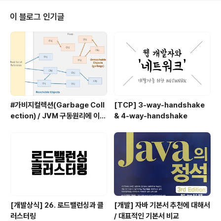
요소들을 시각적으로 보여준다. 자신이 필요한 것을 빠르
게 찾을 수 있도록 도와준다.Problem : 에러 상황 보고 C
이 블로그 인기글
onsole : 말 그대로 콘솔창 그리고 가운데 Editor!프로젝
트를 만들고, 패키지를 생성하고, 클래스를 생성하여 컴파
일을 하게 되면, 워크스페이스(WorkSpace)에 두 개의
폴더가 생성된다.bin : bin..
#가비지컬렉션(Garbage Coll
[TCP] 3-way-handshake
ection) / JVM 구동원리에 이어
& 4-way-handshake
서
[개발상식] 26. 로드밸런싱과 클
[개발] 자바 기본서 추천에 대해서
러스터링
/ 대표적인 기본서 비교