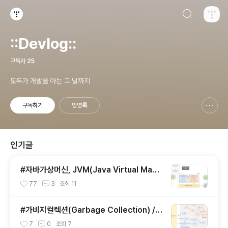
검색하기
티스토리
::Devlog::
구독자
25
모두가 개발을 아는 그 날까지
구독하기
방명록
신고하기 레이어
열기
인기글
#자바가상머신, JVM(Java Virtual Mach
ine)이란 무엇인가?
77
3
조회
11
#가비지컬렉션(Garbage Collection) / J
VM 구동원리에 이어서
7
0
조회
7