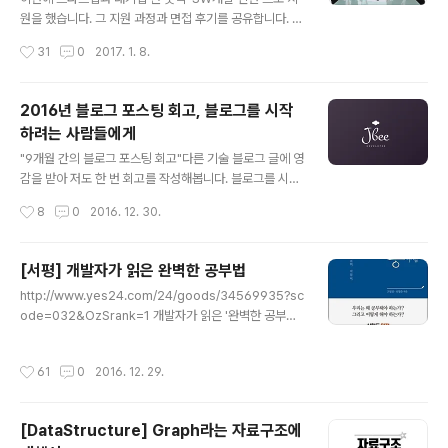
4장 인터넷 주소 InetAddress 클래스 / Inet4Addres
원을 했습니다. 그 지원 과정과 면접 후기를 공유합니다. 구
s 클래스와 Inet6Address 클래스 / NetworkInterfac
직하고 계시는 예비 개발자분들에게 도움이 되었으면 좋겠
작성시간
31
0
2017. 1. 8.
e 클래스 /..
습니다. (면접에서 물어본 구체적인 내용에 대해서는 말씀
드릴 수가 없습니다.) 스타트업 K사 지원 후기서류로 지원
서와 포트폴리오가 제출하였고, 운이 좋게 통과하면서 면
2016년 블로그 포스팅 회고, 블로그를 시작
접 날짜가 잡혔다. 그리고 Coding Assignment가 주어
하려는 사람들에게
졌다. 자신이 원하는 언어를 사용하여 문제를 해결할 수 있
글 내용
었고 제한 시간(3시간)내에 풀어서 Github주소를 통해 제
"9개월 간의 블로그 포스팅 회고"다른 기술 블로그 글에 영
출하는 방식이었다. 지원한 회사와 관련된 coding assig
감을 받아 저도 한 번 회고를 작성해봅니다. 블로그를 시작
nment가 주어졌다. 평소에 사용해봤던 라이브러리를 사
하게 된 계기받은 만큼 베풀어야 올해 3월부터 블로그를
작성시간
8
0
2016. 12. 30.
용하여 보다 수월하게 할 수 있었지만 완벽하게 구현하진
시작했습니다. 9~10개월 정도 되었네요. 처음 이 분야에
못했다. 면접은 오후..
대해 알아보기 시작했을 때의 그 막막함은 이루 말할 수 없
을 정도였습니다. 하지만 다른 분야만 할까요? 많은 선배
[서평] 개발자가 읽은 완벽한 공부법
개발자분들이 여러 채널을 통해 정보를 공유해주시고 계셨
글 내용
http://www.yes24.com/24/goods/34569935?sc
습니다. 각종 블로그, 각종 커뮤니티 등 검색 만으로 취할
ode=032&OzSrank=1 개발자가 읽은 '완벽한 공부법'
수 있는 정보가 정말 많았습니다. 개발 공부 초기에 많은 도
총 평제목에 ‘완벽한’이라는 다소 자극적인 수식어를 달고
움을 받았고 받은 도움을 나 또한 베풀어야겠다고 다짐했
있는 책이다. ‘빅보카’의 저자 신박사님 함께 작업하신 책이
습니다. 가르치듯 공부하기누군가에게 무언가를 설명할 때
작성시간
61
0
2016. 12. 29.
라서 읽어보았다. 정말 오랜만에 읽어보는 자기계발서이
논리적인 허점이 들어나고, 질문에 대한 답을 할 때 알고 있
다. 결론부터 말하자면 훌륭했고 제목 그대로 완벽했다. 하
다고 착각하는 부분들이 드러..
지만 실제로 이 책이 독자에게 많은 도움이 되려면 책에 나
[DataStructure] Graph라는 자료구조에
온 방법에 따라 실천해야 도움이 된다. 또 이 책은 ‘공부