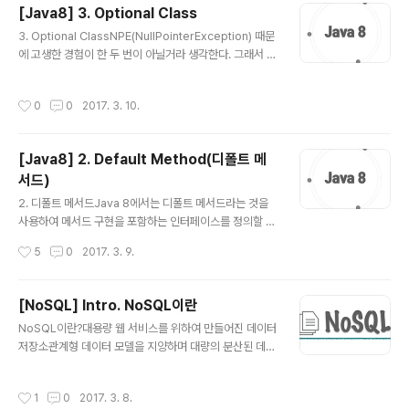
[Java8] 3. Optional Class
리고 그 규칙은 특정 데이터의 위치를 찾는데 사용할 수 있
글 내용
다. 규칙 1. 이진 탐색 트리의 노드에 저장된 키는 유일하다.
3. Optional ClassNPE(NullPointerException) 때문
규칙 2. 루트 노드의 키가 왼쪽 서브 트리를 구성하는 어떠
에 고생한 경험이 한 두 번이 아닐거라 생각한다. 그래서 J
한 노드의 키보다 크다. 규칙 3. 루트 노드의 키가 오른쪽
ava8 에서는 하스켈, 스칼라 등의 함수형 언어에서 사용되
서브 트리를 구성하는 어떠한 노드의 키보다 작다..
고 있는 ‘선택형 값’ 개념의 영향을 받아 Optional 라는 새
작성시간
0
0
2017. 3. 10.
로운 클래스를 제공한다. 값이 없는 상황을 모델링하는 것
이다. Optional은 선택형 값을 캡슐화하는 클래스이다. 값
이 존재하면 그 값을 감싼다. 값이 없는 경우에는 Optiona
[Java8] 2. Default Method(디폴트 메
l.empty 메서드로 Optional을 반환한다. empty 메서드
서드)
는 Optional의 특별한 싱글턴 인스턴스를 반환하는 정적
글 내용
팩토리 메서드이다. null 레퍼런스와 Optional.empty()
2. 디폴트 메서드Java 8에서는 디폴트 메서드라는 것을
는 의미상으로 비슷하지만 실제로 차이점이 많다. null을
사용하여 메서드 구현을 포함하는 인터페이스를 정의할 수
참조하려 하..
있다. 인터페이스에서 이미 구현을 했으니 해당 인터페이
작성시간
5
0
2017. 3. 9.
스를 구현하는 클래스에서는 추가된 메서드의 구현을 추가
적으로 할 필요가 없다. 결과적으로 기존 인터페이스를 구
현하는 클래스는 자동으로 인터페이스에 추가된 새로운 메
[NoSQL] Intro. NoSQL이란
서드의 디폴트 메서드를 상속받게 된다. 디폴트 메서드를
글 내용
NoSQL이란?대용량 웹 서비스를 위하여 만들어진 데이터
활용하면 자바 API의 호환성을 유지하면서 라이브러리를
저장소관계형 데이터 모델을 지양하며 대량의 분산된 데이
변경할 수 있다. 기존에는 이미 공개된 라이브러리를 수정
터를 저장하고 조회하는 데 특화된 저장소스키마 없이 사
할 때 인터페이스에 메서드를 추가하게 되면 해당 인터페
용 가능하거나 느슨한 스키마를 제공하는 저장소 종류마다
이스를 구현하고 있는 클래스에 모두 메서드를 구현해줘야
작성시간
1
0
2017. 3. 8.
쓰기/읽기 성능 특화, 2차 인덱스 지원, 오토 샤딩 지원 같
했지만 디폴트 메서드를 통해 구현하면 그렇게 하지 않아