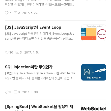
글을 포스팅하기로 했고 GitHub 호스팅을 통해 새로 블로
작성할 수 있지만, 인간이 이해할 수 있는 코드는 실력있는
그를 만들어서 프론트엔드 분야와 각종 Tool들을 소개하
프로그래머만 작성할 수 있다. What, 리팩토링이란 무엇
작성시간
7
0
2017. 6. 27.
는 포스팅을 하기로 했다. 그리고 세 플랫폼..
인가 정의 리팩토링이란 겉으로 드러나는 기능은 그대로
둔 채, 아랑보기 쉽고 수정하기 간편하게 소프트웨어 내부
를 수정하는 작업을 말한다. 리팩토링 기법을 연달아 적용
[JS] JavaScript의 Event Loop
해서 겉으로 드러나는 기능은 그대로 둔 채 소프트웨어 구
글 내용
[JS] Javascript 작동 원리에 대해서, Event LoopJav
조를 변경한다. 목적 첫째, 리팩토링은 소프트웨어를 더 이
script를 공부하다 보면 이런 말을 종종 듣는다. 싱글스레
해하기 쉽고 수정하기 쉽게 만드는 것이다. 둘째, 리팩토링
드 기반으로 동작하는 자바스크립트 이벤트 루프를 기반으
은 겉으로 드러나는 소프트웨어 기능에 영향을 주지 않는
로 하는 싱글 스레드 Node.js 이런 말은 많이 들었지만 구
다. Why, 리팩토링은 왜 필요한 것인가 1) 소프트웨어의
작성시간
30
3
2017. 4. 5.
체적으로 내부 원리에 대해 간단하게라도 설명하는 글은
설계를 보다 더 나아지게 한다. 2) 코드를 더 이해하기 쉽게
보기 힘들다. (초심자 입장에서는 쉬운 내용이 결코 아니라
만든다. 3) 코드에..
고 생각한다.) 이번 포스팅에서는 "정말 싱글 스레드인
SQL Injection이란 무엇인가
가?", "싱글 스레드의 정체는 무엇이며, 어떻게 싱글 스레드
글 내용
인가?" "이벤트 루프는 또 무엇인가?" 등등에 대해 정말 간
[보안] SQL Injection SQL Injection 이란 Web hacki
단히 알아보기 위해 자바스크립트가 동작하는 환경(Envir
ng 기법 중 하나이다. 웹 애플리케이션의 뒷단에 있는 Dat
onment)과 자바스크립트를 해석하고 실행시키는 엔진에
abase에 질의(쿼리를 보내는 것)하는 과정 사이에 일반적
대해서 알아본다. Javascript Engine ?일단 한 ..
인 값 외에 악의적인 의도를 갖는 구문을 삽입하여 공격자
작성시간
3
0
2017. 3. 30.
가 원하는 SQL 쿼리문을 실행하는 기법이다. 주로 사용자
가 입력한 데이터를 제대로 필터링, 이스케이핑 하지 못했
을 경우에 발생한다. 요즘의 거의 모든 데이터베이스 엔진
[SpringBoot] WebSocket을 활용한 채
은 유저 입력이 의도치 않은 동작을 하는 것을 방지하기 위