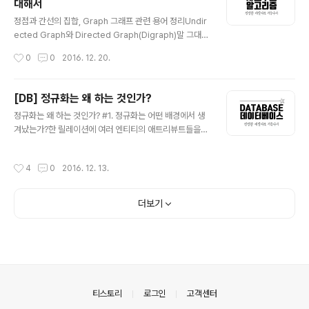
대해서
법'을 넘어서 인생을 '어떻게 살아갈 것인가'에 대한 방향을
글 내용
제시해준다. 흔한 자기계발서들은 이렇다. 흔한 자기계발
정점과 간선의 집합, Graph 그래프 관련 용어 정리Undir
서 : 나 자신을 믿어라!! 독자 : 어떤 근거로 그런 주장을 하
ected Graph와 Directed Graph(Digraph)말 그대로
는데? 어떻게 믿으라는 것인가? 에 대한 의문을 남긴채 ..
정점과 간선의 연결관계에 있어서 방향성이 없는 그래프를
작성시간
0
0
2016. 12. 20.
Undirected Graph라 하고, 간선에 방향성이 포함되어
있는 그래프를 Directed Graph라고 한다. Directed G
raph(Digraph) V = {1, 2, 3, 4, 5, 6} E = {(1, 4), (2,1),
[DB] 정규화는 왜 하는 것인가?
(3, 4), (3, 4), (5, 6)} (u, v) = vertex u에서 vertex v
글 내용
정규화는 왜 하는 것인가? #1. 정규화는 어떤 배경에서 생
로 가는 edge Undirected Graph V = {1, 2, 3, 4, 5,
겨났는가?한 릴레이션에 여러 엔티티의 애트리뷰트들을
6}E = {(1, 4), (2,1), (3, 4), (3, 4), (5, 6)} (u, v) = vert..
혼합하게 되면 정보가 중복 저장되며, 저장 공간을 낭비하
게 된다. 또 중복된 정보로 인해 갱신 이상이 발생하게 된
작성시간
4
0
2016. 12. 13.
다. 동일한 정보를 한 릴레이션에는 변경하고, 나머지 릴레
이션에서는 변경하지 않은 경우 어느 것이 정확한지 알 수
없게 되는 것이다. 이러한 문제를 해결하기 위해 정규화 과
더보기
정을 거치는 것이다. 1-1. 갱신 이상에는 어떠한 것들이 있
는가?삽입 이상(insertion anomalies) 원하지 않는 자
료가 삽입된다든지, 삽입하는데 자료가 부족해 삽입이 되
지 않아 발생하는 문제점을 말한다. 삭제 이상(deletion a
nomalies) 하나의 자료만 삭제하고 싶지만, 그 자료가 포
함된 튜..
의안내
티스토리
로그인
고객센터