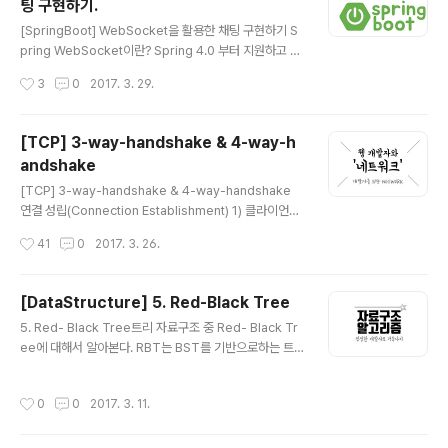
팅 구현하기.
해 escape 함수와 prepared statement를 제공한다.
글 내용
SQL Injection 공격의 종류에는 크게 세 가지 유형이 있
[SpringBoot] WebSocket을 활용한 채팅 구현하기 S
다. 인증 우회 (AB : Auth Bypass) 데이터 노출 (DD : D
pring WebSocket이란? Spring 4.0 부터 지원하고 있
ata Disclosu..
으며 공식문서에는 Real-time full duplex communic
작성시간
3
0
2017. 3. 29.
ation over TCP 이라고 설명이 되어 있다. WebSocke
t 프로토콜 RFC 6455는 클라이언트와 서버간의 전이중,
양방향 통신과 같은 웹 응용 프로그램을 위한 중요한 기능
[TCP] 3-way-handshake & 4-way-h
을 정의한다. XMLHttpRequest, 서버 전송 이벤트 등을
andshake
포함하여 웹을 보다 interactive하게 만드는 기술이다. W
글 내용
ebSocket은 메시징(Messagine) 아키텍쳐를 의미하지
[TCP] 3-way-handshake & 4-way-handshake
만 특정 메시징 프로토콜의 사용을 요구하지는 않는다. TC
연결 성립(Connection Establishment) 1) 클라이언트
P를 통한 매우 얇은 레이어로, 바이트 스트림을 메시지의
는 서버에 접속을 요청하는 SYN(a) 패킷을 보낸다. 2) 서
작성시간
41
0
2017. 3. 26.
스트림으로 변..
버는 클라이언트의 요청인 SYN(a)을 받고 클라이언트에
게 요청을 수락한다는 ACK(a+1)와 SYN(b)이 설정된 패
킷을 발송한다. 3) 클라이언트는 서버의 수락 응답인 ACK
[DataStructure] 5. Red-Black Tree
(a+1)와 SYN(b) 패킷을 받고 ACK(b+1)를 서버로 보내
글 내용
5. Red- Black Tree트리 자료구조 중 Red- Black Tr
면 연결이 성립(establish)된다. 연결 해제(Connection
ee에 대해서 알아본다. RBT는 BST를 기반으로하는 트
Termination) 1) 클라이언트가 연결을 종료하겠다는 FIN
리 형식의 자료구조이다. BST(Binary Search Tree)효
플래그를 전송한다.2) 서버는 클라이언트의 요청(FIN)을
율적인 탐색을 위해서는 어떻게 찾을까만 고민해서는 안된
받고 알겠다는 확인 메세지로 ACK를 보낸다. 2-1) 그리고
작성시간
0
0
2017. 3. 11.
다. 그보다는 효율적인 탐색을 위한 저장방법이 무엇일까
나서는..
를 고민해야 한다. 이진 탐색 트리는 이진 트리의 일종이다.
단 이진 탐색 트리에는 데이터를 저장하는 규칙이 있다. 그