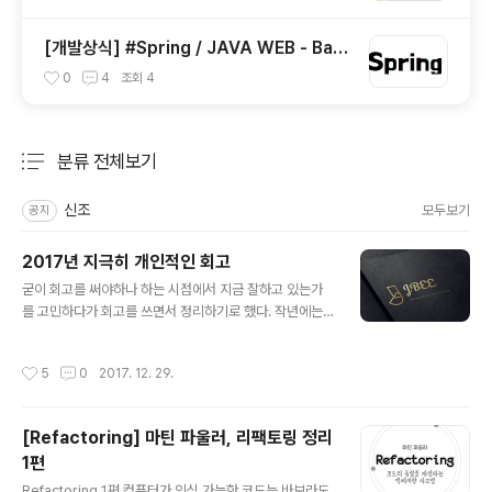
[개발상식] #Spring / JAVA WEB - Bac
k End Framework
0
4
조회
4
분류 전체보기
주요 글 목록
신조
모두보기
공지
2017년 지극히 개인적인 회고
글 내용
굳이 회고를 써야하나 하는 시점에서 지금 잘하고 있는가
를 고민하다가 회고를 쓰면서 정리하기로 했다. 작년에는
블로그가 인생의 절반이었기 때문에, 블로그를 중심으로
회고가 이루어졌는데 올해에는 이런 저런 많은 일들이 있
작성시간
5
0
2017. 12. 29.
었으니 주제별로 세션을 나눠 회고를 해야겠다. 블로그 회
고 1. 포스팅 성격에 따른 플랫폼 분리작년에는 티스토리에
만 주구장창 포스팅을 했었다. 포스팅의 성격은 신경쓰지
[Refactoring] 마틴 파울러, 리팩토링 정리
않고 한 플랫폼에서 카테고리만 나눠 포스팅을 했더니 뭔
1편
가 모듈화가 되어있지 않은 느낌을 받았다. (이 정도면 거의
글 내용
병이다.) 그래서 미디엄이라는 플랫폼에는 에세이 형식의
Refactoring 1편 컴퓨터가 인식 가능한 코드는 바보라도