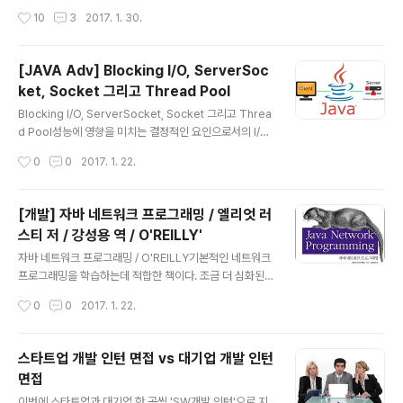
{ this.id..
에서 일어나는 과정이다. 따라서 유저 프로세스(applicati
작성시간
10
3
2017. 1. 30.
oin)는 커널(OS)에게 I/O 작업에 대한 요청을 해야 한다.
I/O 작업을 처리하기 위해 User Level에 있던 Applicati
on이 시스템 함수를 호출한다.(system call) 이 때 cont
[JAVA Adv] Blocking I/O, ServerSoc
ext-switching 이 발생한다. 그리고 Kernel Level에서
ket, Socket 그리고 Thread Pool
해당 I/O 작업이 끝나고 데이터를 반환하게 되면 그 때가
글 내용
되서야 애플리케이션 단의 스레드에 걸렸던 block이 풀린
Blocking I/O, ServerSocket, Socket 그리고 Threa
다. 애플리케이션 관점에서 보..
d Pool성능에 영향을 미치는 결정적인 요인으로서의 I/O
에는 크게 두 가지 I/O가 존재한다. 디스크에서 데이터를
작성시간
0
0
2017. 1. 22.
읽어오는 I/O와 네트워크 통신에서 발생하는 I/O이다. 이
두 I/O 작업이 처리되는 속도는 CPU의 작업 처리 속도에
비해 매우 느리다. 그렇기 때문에 애플리케이션의 성능은
[개발] 자바 네트워크 프로그래밍 / 엘리엇 러
이 I/O 작업을 어떻게 처리하느냐에 달려있다고 할 수 있
스티 저 / 강성용 역 / O'REILLY'
다. 그 중 네트워크 통신에 사용하는 Socket을 중심으로
글 내용
I/O 방식을 알아보자. Socket소켓(Socket)의 정의를 다
자바 네트워크 프로그래밍 / O'REILLY기본적인 네트워크
시 한 번 짚고 가자면, 소켓이란 데이터 송수신을 위한 네트
프로그래밍을 학습하는데 적합한 책이다. 조금 더 심화된
워크 추상화 단위로 IP주소와 포트를 가지고 있으며 양방
네트워크 프로그래밍 내용을 학습하기에는 이 책은 적합하
작성시간
0
0
2017. 1. 22.
향 네트워크 통신이 가능한 객체다. 이 ..
지 않다. 책의 구성은 다음과 같다. 1장 기본 네트워크 개념
네트워크 / 네트워크 계층 / IP, TCP 그리고 UDP / 인터넷
/ 클라이언트/서버 모델 / 인터넷 표준 2장 스트림 출력 스
스타트업 개발 인턴 면접 vs 대기업 개발 인턴
트림 / 입력 스트림 / 필터 스트림 / reader와 writer 3장
면접
스레드 스레드 실행하기 / 스레드에서 데이터 반환하기 /
글 내용
동기화 / 데드락 / 스레드 스케줄링 / 스레드 풀과 익스큐터
이번에 스타트업과 대기업 한 곳씩 'SW개발 인턴'으로 지