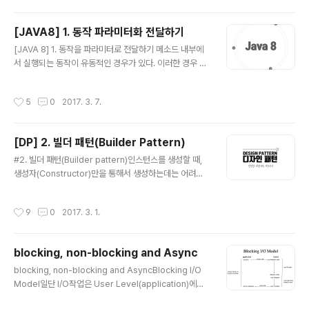
은 고유한 특징을 가진다. 대량의 데이터를 빠르게 처리하
도 된다. 훨씬 더 유연해진 것이다. 이와 같은 방식..
기 위해 메모리에 임시 저장하고 응답하는 등의 방법을 사
[JAVA8] 1. 동작 파라미터화 전달하기
용한다. 동적인 스케일 아웃을 지원하기도 하며, 가용성을
글 내용
위하여 데이터 복제 등의 방법으로 관계형 데이터베이스가
[JAVA 8] 1. 동작을 파라미터로 전달하기 메소드 내부에
제공하지 못하는 성능과 특징을 제공한다. CAP 정리일관
서 실행되는 동작이 유동적인 경우가 있다. 이러한 경우 오
성일관성은 동시성 또는 동일성이라고도 하며 다중 클라이
버로딩을 사용하여 해결할 수 있지만, 전달되는 파라미터
언트에서 같은 시간에 조회하는 데이터는 항상 동일한 데
가 동일한 경우 그럴 수 없다. 때문에 메소드 내부에서 if 문
작성시간
5
0
2017. 3. 7.
이터임을 보증하는 것을 의미한다. 이것은 관계..
을 통해 해당하는 동작에 따라 실행되도록 해야 한다. 이것
에는 실제 수행되어야 하는 비즈니스 로직과 상관없는 코
드들을 생성하고, 실행해야 한다는 문제점이 있다. 더욱이
[DP] 2. 빌더 패턴(Builder Pattern)
가독성은 지극히 떨어지며 그 메소드는 더이상 한 가지 일
글 내용
만 수행하지 않게 된다. 코드를 살펴보자. private List filt
#2. 빌더 패턴(Builder pattern)인스턴스를 생성할 때,
er(List list) { List result = new ArrayList(); for (Ap
생성자(Constructor)만을 통해서 생성하는데는 어려움
ple apple : list) { if (apple.getColor().equals..
이 있다. 빌더 패턴은 이 문제를 기반으로 고안된 패턴 중
하나이다. 예를 들면, 생성자 인자로 너무 많은 인자가 넘겨
작성시간
9
0
2017. 3. 1.
지는 경우 어떠한 인자가 어떠한 값을 나타내는지 확인하
기 힘들다. 또 어떠한 인스턴스의 경우에는 특정 인자만으
로 생성해야 하는 경우가 발생한다. 이럴 경우, 특정 인자에
blocking, non-blocking and Async
해당하는 값을 null로 전달해줘야 하는데, 이는 코드의 가
글 내용
독성 측면에서 매우 좋지 않다는 것을 직감적으로 알 수 있
blocking, non-blocking and AsyncBlocking I/O
다.코드를 통해 확인해보자.public Student(long id, St
Model일단 I/O작업은 User Level(application)에서
ring name, String major, int age, String address)
직접 수행할 수 없다. 실제 I/O작업은 Kernel Level(OS)