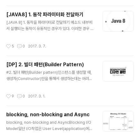
은 고유한 특징을 가진다. 대량의 데이터를 빠르게 처리하
도 된다. 훨씬 더 유연해진 것이다. 이와 같은 방식..
기 위해 메모리에 임시 저장하고 응답하는 등의 방법을 사
[JAVA8] 1. 동작 파라미터화 전달하기
용한다. 동적인 스케일 아웃을 지원하기도 하며, 가용성을
글 내용
위하여 데이터 복제 등의 방법으로 관계형 데이터베이스가
[JAVA 8] 1. 동작을 파라미터로 전달하기 메소드 내부에
제공하지 못하는 성능과 특징을 제공한다. CAP 정리일관
서 실행되는 동작이 유동적인 경우가 있다. 이러한 경우 오
성일관성은 동시성 또는 동일성이라고도 하며 다중 클라이
버로딩을 사용하여 해결할 수 있지만, 전달되는 파라미터
언트에서 같은 시간에 조회하는 데이터는 항상 동일한 데
가 동일한 경우 그럴 수 없다. 때문에 메소드 내부에서 if 문
작성시간
5
0
2017. 3. 7.
이터임을 보증하는 것을 의미한다. 이것은 관계..
을 통해 해당하는 동작에 따라 실행되도록 해야 한다. 이것
에는 실제 수행되어야 하는 비즈니스 로직과 상관없는 코
드들을 생성하고, 실행해야 한다는 문제점이 있다. 더욱이
[DP] 2. 빌더 패턴(Builder Pattern)
가독성은 지극히 떨어지며 그 메소드는 더이상 한 가지 일
글 내용
만 수행하지 않게 된다. 코드를 살펴보자. private List filt
#2. 빌더 패턴(Builder pattern)인스턴스를 생성할 때,
er(List list) { List result = new ArrayList(); for (Ap
생성자(Constructor)만을 통해서 생성하는데는 어려움
ple apple : list) { if (apple.getColor().equals..
이 있다. 빌더 패턴은 이 문제를 기반으로 고안된 패턴 중
하나이다. 예를 들면, 생성자 인자로 너무 많은 인자가 넘겨
작성시간
9
0
2017. 3. 1.
지는 경우 어떠한 인자가 어떠한 값을 나타내는지 확인하
기 힘들다. 또 어떠한 인스턴스의 경우에는 특정 인자만으
로 생성해야 하는 경우가 발생한다. 이럴 경우, 특정 인자에
blocking, non-blocking and Async
해당하는 값을 null로 전달해줘야 하는데, 이는 코드의 가
글 내용
독성 측면에서 매우 좋지 않다는 것을 직감적으로 알 수 있
blocking, non-blocking and AsyncBlocking I/O
다.코드를 통해 확인해보자.public Student(long id, St
Model일단 I/O작업은 User Level(application)에서
ring name, String major, int age, String address)
직접 수행할 수 없다. 실제 I/O작업은 Kernel Level(OS)