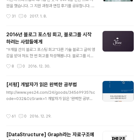
4장 인터넷 주소 InetAddress 클래스 / Inet4Addres
원을 했습니다. 그 지원 과정과 면접 후기를 공유합니다. 구
s 클래스와 Inet6Address 클래스 / NetworkInterfac
직하고 계시는 예비 개발자분들에게 도움이 되었으면 좋겠
작성시간
31
0
2017. 1. 8.
e 클래스 /..
습니다. (면접에서 물어본 구체적인 내용에 대해서는 말씀
드릴 수가 없습니다.) 스타트업 K사 지원 후기서류로 지원
서와 포트폴리오가 제출하였고, 운이 좋게 통과하면서 면
2016년 블로그 포스팅 회고, 블로그를 시작
접 날짜가 잡혔다. 그리고 Coding Assignment가 주어
하려는 사람들에게
졌다. 자신이 원하는 언어를 사용하여 문제를 해결할 수 있
글 내용
었고 제한 시간(3시간)내에 풀어서 Github주소를 통해 제
"9개월 간의 블로그 포스팅 회고"다른 기술 블로그 글에 영
출하는 방식이었다. 지원한 회사와 관련된 coding assig
감을 받아 저도 한 번 회고를 작성해봅니다. 블로그를 시작
nment가 주어졌다. 평소에 사용해봤던 라이브러리를 사
하게 된 계기받은 만큼 베풀어야 올해 3월부터 블로그를
작성시간
8
0
2016. 12. 30.
용하여 보다 수월하게 할 수 있었지만 완벽하게 구현하진
시작했습니다. 9~10개월 정도 되었네요. 처음 이 분야에
못했다. 면접은 오후..
대해 알아보기 시작했을 때의 그 막막함은 이루 말할 수 없
을 정도였습니다. 하지만 다른 분야만 할까요? 많은 선배
[서평] 개발자가 읽은 완벽한 공부법
개발자분들이 여러 채널을 통해 정보를 공유해주시고 계셨
글 내용
http://www.yes24.com/24/goods/34569935?sc
습니다. 각종 블로그, 각종 커뮤니티 등 검색 만으로 취할
ode=032&OzSrank=1 개발자가 읽은 '완벽한 공부법'
수 있는 정보가 정말 많았습니다. 개발 공부 초기에 많은 도
총 평제목에 ‘완벽한’이라는 다소 자극적인 수식어를 달고
움을 받았고 받은 도움을 나 또한 베풀어야겠다고 다짐했
있는 책이다. ‘빅보카’의 저자 신박사님 함께 작업하신 책이
습니다. 가르치듯 공부하기누군가에게 무언가를 설명할 때
작성시간
61
0
2016. 12. 29.
라서 읽어보았다. 정말 오랜만에 읽어보는 자기계발서이
논리적인 허점이 들어나고, 질문에 대한 답을 할 때 알고 있
다. 결론부터 말하자면 훌륭했고 제목 그대로 완벽했다. 하
다고 착각하는 부분들이 드러..
지만 실제로 이 책이 독자에게 많은 도움이 되려면 책에 나
[DataStructure] Graph라는 자료구조에
온 방법에 따라 실천해야 도움이 된다. 또 이 책은 ‘공부