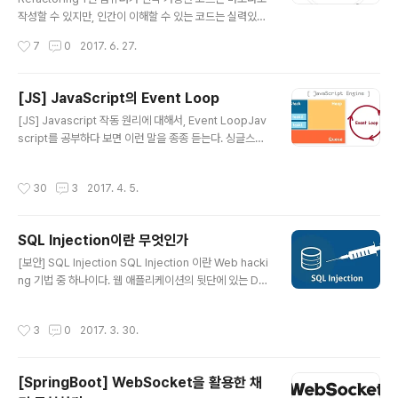
글을 포스팅하기로 했고 GitHub 호스팅을 통해 새로 블로
작성할 수 있지만, 인간이 이해할 수 있는 코드는 실력있는
그를 만들어서 프론트엔드 분야와 각종 Tool들을 소개하
프로그래머만 작성할 수 있다. What, 리팩토링이란 무엇
작성시간
7
0
2017. 6. 27.
는 포스팅을 하기로 했다. 그리고 세 플랫폼..
인가 정의 리팩토링이란 겉으로 드러나는 기능은 그대로
둔 채, 아랑보기 쉽고 수정하기 간편하게 소프트웨어 내부
를 수정하는 작업을 말한다. 리팩토링 기법을 연달아 적용
[JS] JavaScript의 Event Loop
해서 겉으로 드러나는 기능은 그대로 둔 채 소프트웨어 구
글 내용
[JS] Javascript 작동 원리에 대해서, Event LoopJav
조를 변경한다. 목적 첫째, 리팩토링은 소프트웨어를 더 이
script를 공부하다 보면 이런 말을 종종 듣는다. 싱글스레
해하기 쉽고 수정하기 쉽게 만드는 것이다. 둘째, 리팩토링
드 기반으로 동작하는 자바스크립트 이벤트 루프를 기반으
은 겉으로 드러나는 소프트웨어 기능에 영향을 주지 않는
로 하는 싱글 스레드 Node.js 이런 말은 많이 들었지만 구
다. Why, 리팩토링은 왜 필요한 것인가 1) 소프트웨어의
작성시간
30
3
2017. 4. 5.
체적으로 내부 원리에 대해 간단하게라도 설명하는 글은
설계를 보다 더 나아지게 한다. 2) 코드를 더 이해하기 쉽게
보기 힘들다. (초심자 입장에서는 쉬운 내용이 결코 아니라
만든다. 3) 코드에..
고 생각한다.) 이번 포스팅에서는 "정말 싱글 스레드인
SQL Injection이란 무엇인가
가?", "싱글 스레드의 정체는 무엇이며, 어떻게 싱글 스레드
글 내용
인가?" "이벤트 루프는 또 무엇인가?" 등등에 대해 정말 간
[보안] SQL Injection SQL Injection 이란 Web hacki
단히 알아보기 위해 자바스크립트가 동작하는 환경(Envir
ng 기법 중 하나이다. 웹 애플리케이션의 뒷단에 있는 Dat
onment)과 자바스크립트를 해석하고 실행시키는 엔진에
abase에 질의(쿼리를 보내는 것)하는 과정 사이에 일반적
대해서 알아본다. Javascript Engine ?일단 한 ..
인 값 외에 악의적인 의도를 갖는 구문을 삽입하여 공격자
작성시간
3
0
2017. 3. 30.
가 원하는 SQL 쿼리문을 실행하는 기법이다. 주로 사용자
가 입력한 데이터를 제대로 필터링, 이스케이핑 하지 못했
을 경우에 발생한다. 요즘의 거의 모든 데이터베이스 엔진
[SpringBoot] WebSocket을 활용한 채
은 유저 입력이 의도치 않은 동작을 하는 것을 방지하기 위