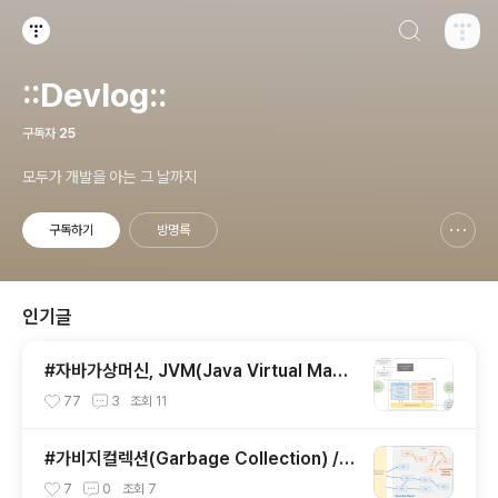
검색하기
티스토리
::Devlog::
구독자
25
모두가 개발을 아는 그 날까지
구독하기
방명록
신고하기 레이어
열기
인기글
#자바가상머신, JVM(Java Virtual Mach
ine)이란 무엇인가?
77
3
조회
11
#가비지컬렉션(Garbage Collection) / J
VM 구동원리에 이어서
7
0
조회
7