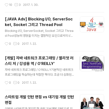
{ this.id..
에서 일어나는 과정이다. 따라서 유저 프로세스(applicati
작성시간
10
3
2017. 1. 30.
oin)는 커널(OS)에게 I/O 작업에 대한 요청을 해야 한다.
I/O 작업을 처리하기 위해 User Level에 있던 Applicati
on이 시스템 함수를 호출한다.(system call) 이 때 cont
[JAVA Adv] Blocking I/O, ServerSoc
ext-switching 이 발생한다. 그리고 Kernel Level에서
ket, Socket 그리고 Thread Pool
해당 I/O 작업이 끝나고 데이터를 반환하게 되면 그 때가
글 내용
되서야 애플리케이션 단의 스레드에 걸렸던 block이 풀린
Blocking I/O, ServerSocket, Socket 그리고 Threa
다. 애플리케이션 관점에서 보..
d Pool성능에 영향을 미치는 결정적인 요인으로서의 I/O
에는 크게 두 가지 I/O가 존재한다. 디스크에서 데이터를
작성시간
0
0
2017. 1. 22.
읽어오는 I/O와 네트워크 통신에서 발생하는 I/O이다. 이
두 I/O 작업이 처리되는 속도는 CPU의 작업 처리 속도에
비해 매우 느리다. 그렇기 때문에 애플리케이션의 성능은
[개발] 자바 네트워크 프로그래밍 / 엘리엇 러
이 I/O 작업을 어떻게 처리하느냐에 달려있다고 할 수 있
스티 저 / 강성용 역 / O'REILLY'
다. 그 중 네트워크 통신에 사용하는 Socket을 중심으로
글 내용
I/O 방식을 알아보자. Socket소켓(Socket)의 정의를 다
자바 네트워크 프로그래밍 / O'REILLY기본적인 네트워크
시 한 번 짚고 가자면, 소켓이란 데이터 송수신을 위한 네트
프로그래밍을 학습하는데 적합한 책이다. 조금 더 심화된
워크 추상화 단위로 IP주소와 포트를 가지고 있으며 양방
네트워크 프로그래밍 내용을 학습하기에는 이 책은 적합하
작성시간
0
0
2017. 1. 22.
향 네트워크 통신이 가능한 객체다. 이 ..
지 않다. 책의 구성은 다음과 같다. 1장 기본 네트워크 개념
네트워크 / 네트워크 계층 / IP, TCP 그리고 UDP / 인터넷
/ 클라이언트/서버 모델 / 인터넷 표준 2장 스트림 출력 스
스타트업 개발 인턴 면접 vs 대기업 개발 인턴
트림 / 입력 스트림 / 필터 스트림 / reader와 writer 3장
면접
스레드 스레드 실행하기 / 스레드에서 데이터 반환하기 /
글 내용
동기화 / 데드락 / 스레드 스케줄링 / 스레드 풀과 익스큐터
이번에 스타트업과 대기업 한 곳씩 'SW개발 인턴'으로 지