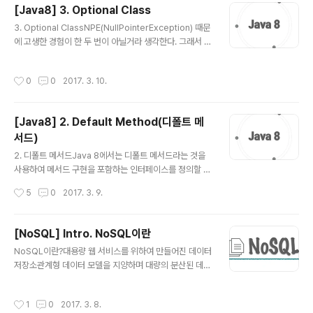
[Java8] 3. Optional Class
리고 그 규칙은 특정 데이터의 위치를 찾는데 사용할 수 있
글 내용
다. 규칙 1. 이진 탐색 트리의 노드에 저장된 키는 유일하다.
3. Optional ClassNPE(NullPointerException) 때문
규칙 2. 루트 노드의 키가 왼쪽 서브 트리를 구성하는 어떠
에 고생한 경험이 한 두 번이 아닐거라 생각한다. 그래서 J
한 노드의 키보다 크다. 규칙 3. 루트 노드의 키가 오른쪽
ava8 에서는 하스켈, 스칼라 등의 함수형 언어에서 사용되
서브 트리를 구성하는 어떠한 노드의 키보다 작다..
고 있는 ‘선택형 값’ 개념의 영향을 받아 Optional 라는 새
작성시간
0
0
2017. 3. 10.
로운 클래스를 제공한다. 값이 없는 상황을 모델링하는 것
이다. Optional은 선택형 값을 캡슐화하는 클래스이다. 값
이 존재하면 그 값을 감싼다. 값이 없는 경우에는 Optiona
[Java8] 2. Default Method(디폴트 메
l.empty 메서드로 Optional을 반환한다. empty 메서드
서드)
는 Optional의 특별한 싱글턴 인스턴스를 반환하는 정적
글 내용
팩토리 메서드이다. null 레퍼런스와 Optional.empty()
2. 디폴트 메서드Java 8에서는 디폴트 메서드라는 것을
는 의미상으로 비슷하지만 실제로 차이점이 많다. null을
사용하여 메서드 구현을 포함하는 인터페이스를 정의할 수
참조하려 하..
있다. 인터페이스에서 이미 구현을 했으니 해당 인터페이
작성시간
5
0
2017. 3. 9.
스를 구현하는 클래스에서는 추가된 메서드의 구현을 추가
적으로 할 필요가 없다. 결과적으로 기존 인터페이스를 구
현하는 클래스는 자동으로 인터페이스에 추가된 새로운 메
[NoSQL] Intro. NoSQL이란
서드의 디폴트 메서드를 상속받게 된다. 디폴트 메서드를
글 내용
NoSQL이란?대용량 웹 서비스를 위하여 만들어진 데이터
활용하면 자바 API의 호환성을 유지하면서 라이브러리를
저장소관계형 데이터 모델을 지양하며 대량의 분산된 데이
변경할 수 있다. 기존에는 이미 공개된 라이브러리를 수정
터를 저장하고 조회하는 데 특화된 저장소스키마 없이 사
할 때 인터페이스에 메서드를 추가하게 되면 해당 인터페
용 가능하거나 느슨한 스키마를 제공하는 저장소 종류마다
이스를 구현하고 있는 클래스에 모두 메서드를 구현해줘야
작성시간
1
0
2017. 3. 8.
쓰기/읽기 성능 특화, 2차 인덱스 지원, 오토 샤딩 지원 같
했지만 디폴트 메서드를 통해 구현하면 그렇게 하지 않아