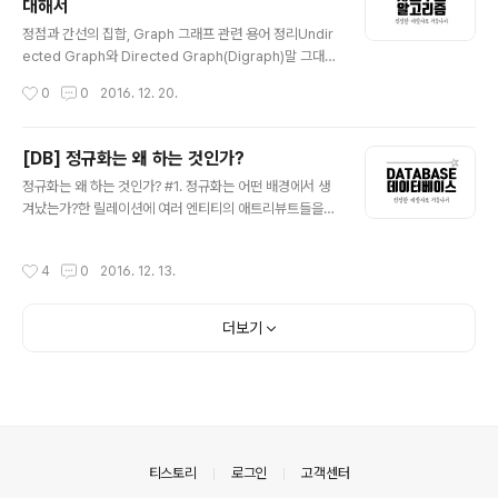
대해서
법'을 넘어서 인생을 '어떻게 살아갈 것인가'에 대한 방향을
글 내용
제시해준다. 흔한 자기계발서들은 이렇다. 흔한 자기계발
정점과 간선의 집합, Graph 그래프 관련 용어 정리Undir
서 : 나 자신을 믿어라!! 독자 : 어떤 근거로 그런 주장을 하
ected Graph와 Directed Graph(Digraph)말 그대로
는데? 어떻게 믿으라는 것인가? 에 대한 의문을 남긴채 ..
정점과 간선의 연결관계에 있어서 방향성이 없는 그래프를
작성시간
0
0
2016. 12. 20.
Undirected Graph라 하고, 간선에 방향성이 포함되어
있는 그래프를 Directed Graph라고 한다. Directed G
raph(Digraph) V = {1, 2, 3, 4, 5, 6} E = {(1, 4), (2,1),
[DB] 정규화는 왜 하는 것인가?
(3, 4), (3, 4), (5, 6)} (u, v) = vertex u에서 vertex v
글 내용
정규화는 왜 하는 것인가? #1. 정규화는 어떤 배경에서 생
로 가는 edge Undirected Graph V = {1, 2, 3, 4, 5,
겨났는가?한 릴레이션에 여러 엔티티의 애트리뷰트들을
6}E = {(1, 4), (2,1), (3, 4), (3, 4), (5, 6)} (u, v) = vert..
혼합하게 되면 정보가 중복 저장되며, 저장 공간을 낭비하
게 된다. 또 중복된 정보로 인해 갱신 이상이 발생하게 된
작성시간
4
0
2016. 12. 13.
다. 동일한 정보를 한 릴레이션에는 변경하고, 나머지 릴레
이션에서는 변경하지 않은 경우 어느 것이 정확한지 알 수
없게 되는 것이다. 이러한 문제를 해결하기 위해 정규화 과
더보기
정을 거치는 것이다. 1-1. 갱신 이상에는 어떠한 것들이 있
는가?삽입 이상(insertion anomalies) 원하지 않는 자
료가 삽입된다든지, 삽입하는데 자료가 부족해 삽입이 되
지 않아 발생하는 문제점을 말한다. 삭제 이상(deletion a
nomalies) 하나의 자료만 삭제하고 싶지만, 그 자료가 포
함된 튜..
의안내
티스토리
로그인
고객센터