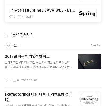
[개발상식] #Spring / JAVA WEB - Bac
k End Framework
0
4
조회
4
분류 전체보기
주요 글 목록
신조
모두보기
공지
2017년 지극히 개인적인 회고
글 내용
굳이 회고를 써야하나 하는 시점에서 지금 잘하고 있는가
를 고민하다가 회고를 쓰면서 정리하기로 했다. 작년에는
블로그가 인생의 절반이었기 때문에, 블로그를 중심으로
회고가 이루어졌는데 올해에는 이런 저런 많은 일들이 있
작성시간
5
0
2017. 12. 29.
었으니 주제별로 세션을 나눠 회고를 해야겠다. 블로그 회
고 1. 포스팅 성격에 따른 플랫폼 분리작년에는 티스토리에
만 주구장창 포스팅을 했었다. 포스팅의 성격은 신경쓰지
[Refactoring] 마틴 파울러, 리팩토링 정리
않고 한 플랫폼에서 카테고리만 나눠 포스팅을 했더니 뭔
1편
가 모듈화가 되어있지 않은 느낌을 받았다. (이 정도면 거의
글 내용
병이다.) 그래서 미디엄이라는 플랫폼에는 에세이 형식의
Refactoring 1편 컴퓨터가 인식 가능한 코드는 바보라도