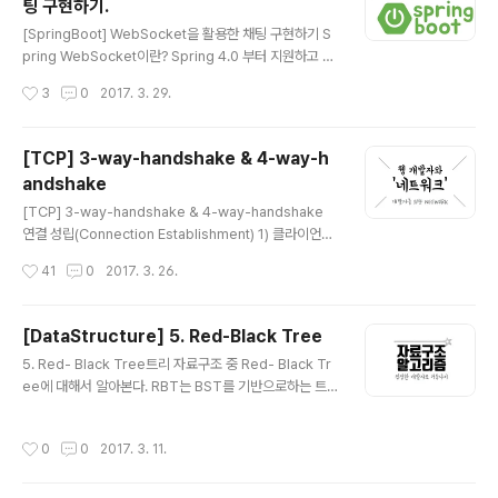
팅 구현하기.
해 escape 함수와 prepared statement를 제공한다.
글 내용
SQL Injection 공격의 종류에는 크게 세 가지 유형이 있
[SpringBoot] WebSocket을 활용한 채팅 구현하기 S
다. 인증 우회 (AB : Auth Bypass) 데이터 노출 (DD : D
pring WebSocket이란? Spring 4.0 부터 지원하고 있
ata Disclosu..
으며 공식문서에는 Real-time full duplex communic
작성시간
3
0
2017. 3. 29.
ation over TCP 이라고 설명이 되어 있다. WebSocke
t 프로토콜 RFC 6455는 클라이언트와 서버간의 전이중,
양방향 통신과 같은 웹 응용 프로그램을 위한 중요한 기능
[TCP] 3-way-handshake & 4-way-h
을 정의한다. XMLHttpRequest, 서버 전송 이벤트 등을
andshake
포함하여 웹을 보다 interactive하게 만드는 기술이다. W
글 내용
ebSocket은 메시징(Messagine) 아키텍쳐를 의미하지
[TCP] 3-way-handshake & 4-way-handshake
만 특정 메시징 프로토콜의 사용을 요구하지는 않는다. TC
연결 성립(Connection Establishment) 1) 클라이언트
P를 통한 매우 얇은 레이어로, 바이트 스트림을 메시지의
는 서버에 접속을 요청하는 SYN(a) 패킷을 보낸다. 2) 서
작성시간
41
0
2017. 3. 26.
스트림으로 변..
버는 클라이언트의 요청인 SYN(a)을 받고 클라이언트에
게 요청을 수락한다는 ACK(a+1)와 SYN(b)이 설정된 패
킷을 발송한다. 3) 클라이언트는 서버의 수락 응답인 ACK
[DataStructure] 5. Red-Black Tree
(a+1)와 SYN(b) 패킷을 받고 ACK(b+1)를 서버로 보내
글 내용
5. Red- Black Tree트리 자료구조 중 Red- Black Tr
면 연결이 성립(establish)된다. 연결 해제(Connection
ee에 대해서 알아본다. RBT는 BST를 기반으로하는 트
Termination) 1) 클라이언트가 연결을 종료하겠다는 FIN
리 형식의 자료구조이다. BST(Binary Search Tree)효
플래그를 전송한다.2) 서버는 클라이언트의 요청(FIN)을
율적인 탐색을 위해서는 어떻게 찾을까만 고민해서는 안된
받고 알겠다는 확인 메세지로 ACK를 보낸다. 2-1) 그리고
작성시간
0
0
2017. 3. 11.
다. 그보다는 효율적인 탐색을 위한 저장방법이 무엇일까
나서는..
를 고민해야 한다. 이진 탐색 트리는 이진 트리의 일종이다.
단 이진 탐색 트리에는 데이터를 저장하는 규칙이 있다. 그