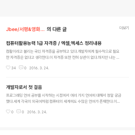
더보기
Jbee/서평&영화&자격증
의 다른 글
컴퓨터활용능력 1급 자격증 / 엑셀,엑세스 정리내용
글 내용
컴활이라고 불리는 국민 자격증을 공부하고 있다.개발자에게 필수적으로 필요
한 자격증은 없다고 생각한다.이 자격증 또한 전혀 상관이 없다.하지만 나는 개
발을 공부하기 위해 다니던 학교를 그만두었다.그래도 학사학위가 있어야 나중
34
0
2016. 3. 24.
에 뭐라도 기회가 한 번이라도 더 올 것 같아학점은행제로 학사학위를 취득하고
있다.학점 취득의 방법 중 하나로 자격증 공부를 하고 있다.자격증을 따면 학점
을 주다니.대학교 재학시절에는 전혀 몰랐던 새로운 정보들이 너무 많았다.이래
개발자로서 첫 걸음
서 4년제 대학교와 독학사나 학점은행제로 취득한 학사학위는 인정을 받지 못
글 내용
하는 것 같다. 아무튼 컴활시험이 초등학교 때 취득했던 워드프로세서 1급과 같
프로그래밍 언어 공부를 시작하는 시점에서 여러 가지 언어에 대해서 정말 궁금
은 시험이라고 생각한 것이 내 실수였다.생각보다 많이 어려웠고방심해서 시험
했다.세계 각국의 외국어처럼 컴퓨터의 세계에도 수많은 언어가 존재한다.이제
공부기간을 짧게 잡았던 결과 벌써 1회..
야 첫 발걸음을 내딛은 나로서는 어떤 언어가 있고 어떤 언어를 공부해야하는지
0
0
2016. 3. 24.
감조차 잡을 수 없을 정도로 그 상관관계가 정말 복잡했다.단순히 많이 쓰이는
언어를 공부해야하는게 아니라하고 싶은 분야를 설정하고 그 분야에서 주로 사
용되는 언어를 공부해야 하는 것이다.분야에 대해서 조차도 뭐가 뭔지 모르는
시점에서 언어 선택이란 정말 어려운 일이었다.지금이 되서야 약간의 윤곽이 잡