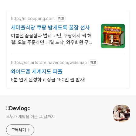
http://m.coupang.com
광고
새마을식당 쿠팡 밤새도록 꿀잠 선사
여름철 꿉꿉함과 벌레 고민, 쿠팡에서 싹 해
결! 오늘 주문하면 내일 도착, 와우회원 무료
배송 혜택까지!
https://smartstore.naver.com/widemap
광고
와이드맵 세계지도 퍼즐
5분 안에 완성하고 상금 150만 원 받자!
로그 정보
::Devlog::
모두가 개발을 아는 그 날까지
구독하기