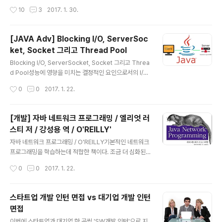
{ this.id..
에서 일어나는 과정이다. 따라서 유저 프로세스(applicati
작성시간
10
3
2017. 1. 30.
oin)는 커널(OS)에게 I/O 작업에 대한 요청을 해야 한다.
I/O 작업을 처리하기 위해 User Level에 있던 Applicati
on이 시스템 함수를 호출한다.(system call) 이 때 cont
[JAVA Adv] Blocking I/O, ServerSoc
ext-switching 이 발생한다. 그리고 Kernel Level에서
ket, Socket 그리고 Thread Pool
해당 I/O 작업이 끝나고 데이터를 반환하게 되면 그 때가
글 내용
되서야 애플리케이션 단의 스레드에 걸렸던 block이 풀린
Blocking I/O, ServerSocket, Socket 그리고 Threa
다. 애플리케이션 관점에서 보..
d Pool성능에 영향을 미치는 결정적인 요인으로서의 I/O
에는 크게 두 가지 I/O가 존재한다. 디스크에서 데이터를
작성시간
0
0
2017. 1. 22.
읽어오는 I/O와 네트워크 통신에서 발생하는 I/O이다. 이
두 I/O 작업이 처리되는 속도는 CPU의 작업 처리 속도에
비해 매우 느리다. 그렇기 때문에 애플리케이션의 성능은
[개발] 자바 네트워크 프로그래밍 / 엘리엇 러
이 I/O 작업을 어떻게 처리하느냐에 달려있다고 할 수 있
스티 저 / 강성용 역 / O'REILLY'
다. 그 중 네트워크 통신에 사용하는 Socket을 중심으로
글 내용
I/O 방식을 알아보자. Socket소켓(Socket)의 정의를 다
자바 네트워크 프로그래밍 / O'REILLY기본적인 네트워크
시 한 번 짚고 가자면, 소켓이란 데이터 송수신을 위한 네트
프로그래밍을 학습하는데 적합한 책이다. 조금 더 심화된
워크 추상화 단위로 IP주소와 포트를 가지고 있으며 양방
네트워크 프로그래밍 내용을 학습하기에는 이 책은 적합하
작성시간
0
0
2017. 1. 22.
향 네트워크 통신이 가능한 객체다. 이 ..
지 않다. 책의 구성은 다음과 같다. 1장 기본 네트워크 개념
네트워크 / 네트워크 계층 / IP, TCP 그리고 UDP / 인터넷
/ 클라이언트/서버 모델 / 인터넷 표준 2장 스트림 출력 스
스타트업 개발 인턴 면접 vs 대기업 개발 인턴
트림 / 입력 스트림 / 필터 스트림 / reader와 writer 3장
면접
스레드 스레드 실행하기 / 스레드에서 데이터 반환하기 /
글 내용
동기화 / 데드락 / 스레드 스케줄링 / 스레드 풀과 익스큐터
이번에 스타트업과 대기업 한 곳씩 'SW개발 인턴'으로 지