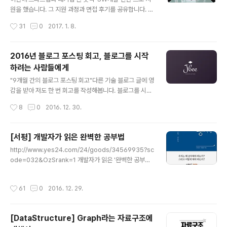
4장 인터넷 주소 InetAddress 클래스 / Inet4Addres
원을 했습니다. 그 지원 과정과 면접 후기를 공유합니다. 구
s 클래스와 Inet6Address 클래스 / NetworkInterfac
직하고 계시는 예비 개발자분들에게 도움이 되었으면 좋겠
작성시간
31
0
2017. 1. 8.
e 클래스 /..
습니다. (면접에서 물어본 구체적인 내용에 대해서는 말씀
드릴 수가 없습니다.) 스타트업 K사 지원 후기서류로 지원
서와 포트폴리오가 제출하였고, 운이 좋게 통과하면서 면
2016년 블로그 포스팅 회고, 블로그를 시작
접 날짜가 잡혔다. 그리고 Coding Assignment가 주어
하려는 사람들에게
졌다. 자신이 원하는 언어를 사용하여 문제를 해결할 수 있
글 내용
었고 제한 시간(3시간)내에 풀어서 Github주소를 통해 제
"9개월 간의 블로그 포스팅 회고"다른 기술 블로그 글에 영
출하는 방식이었다. 지원한 회사와 관련된 coding assig
감을 받아 저도 한 번 회고를 작성해봅니다. 블로그를 시작
nment가 주어졌다. 평소에 사용해봤던 라이브러리를 사
하게 된 계기받은 만큼 베풀어야 올해 3월부터 블로그를
작성시간
8
0
2016. 12. 30.
용하여 보다 수월하게 할 수 있었지만 완벽하게 구현하진
시작했습니다. 9~10개월 정도 되었네요. 처음 이 분야에
못했다. 면접은 오후..
대해 알아보기 시작했을 때의 그 막막함은 이루 말할 수 없
을 정도였습니다. 하지만 다른 분야만 할까요? 많은 선배
[서평] 개발자가 읽은 완벽한 공부법
개발자분들이 여러 채널을 통해 정보를 공유해주시고 계셨
글 내용
http://www.yes24.com/24/goods/34569935?sc
습니다. 각종 블로그, 각종 커뮤니티 등 검색 만으로 취할
ode=032&OzSrank=1 개발자가 읽은 '완벽한 공부법'
수 있는 정보가 정말 많았습니다. 개발 공부 초기에 많은 도
총 평제목에 ‘완벽한’이라는 다소 자극적인 수식어를 달고
움을 받았고 받은 도움을 나 또한 베풀어야겠다고 다짐했
있는 책이다. ‘빅보카’의 저자 신박사님 함께 작업하신 책이
습니다. 가르치듯 공부하기누군가에게 무언가를 설명할 때
작성시간
61
0
2016. 12. 29.
라서 읽어보았다. 정말 오랜만에 읽어보는 자기계발서이
논리적인 허점이 들어나고, 질문에 대한 답을 할 때 알고 있
다. 결론부터 말하자면 훌륭했고 제목 그대로 완벽했다. 하
다고 착각하는 부분들이 드러..
지만 실제로 이 책이 독자에게 많은 도움이 되려면 책에 나
[DataStructure] Graph라는 자료구조에
온 방법에 따라 실천해야 도움이 된다. 또 이 책은 ‘공부