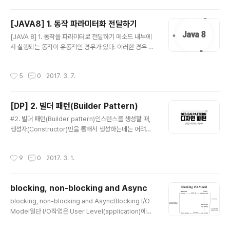
은 고유한 특징을 가진다. 대량의 데이터를 빠르게 처리하
도 된다. 훨씬 더 유연해진 것이다. 이와 같은 방식..
기 위해 메모리에 임시 저장하고 응답하는 등의 방법을 사
[JAVA8] 1. 동작 파라미터화 전달하기
용한다. 동적인 스케일 아웃을 지원하기도 하며, 가용성을
글 내용
위하여 데이터 복제 등의 방법으로 관계형 데이터베이스가
[JAVA 8] 1. 동작을 파라미터로 전달하기 메소드 내부에
제공하지 못하는 성능과 특징을 제공한다. CAP 정리일관
서 실행되는 동작이 유동적인 경우가 있다. 이러한 경우 오
성일관성은 동시성 또는 동일성이라고도 하며 다중 클라이
버로딩을 사용하여 해결할 수 있지만, 전달되는 파라미터
언트에서 같은 시간에 조회하는 데이터는 항상 동일한 데
가 동일한 경우 그럴 수 없다. 때문에 메소드 내부에서 if 문
작성시간
5
0
2017. 3. 7.
이터임을 보증하는 것을 의미한다. 이것은 관계..
을 통해 해당하는 동작에 따라 실행되도록 해야 한다. 이것
에는 실제 수행되어야 하는 비즈니스 로직과 상관없는 코
드들을 생성하고, 실행해야 한다는 문제점이 있다. 더욱이
[DP] 2. 빌더 패턴(Builder Pattern)
가독성은 지극히 떨어지며 그 메소드는 더이상 한 가지 일
글 내용
만 수행하지 않게 된다. 코드를 살펴보자. private List filt
#2. 빌더 패턴(Builder pattern)인스턴스를 생성할 때,
er(List list) { List result = new ArrayList(); for (Ap
생성자(Constructor)만을 통해서 생성하는데는 어려움
ple apple : list) { if (apple.getColor().equals..
이 있다. 빌더 패턴은 이 문제를 기반으로 고안된 패턴 중
하나이다. 예를 들면, 생성자 인자로 너무 많은 인자가 넘겨
작성시간
9
0
2017. 3. 1.
지는 경우 어떠한 인자가 어떠한 값을 나타내는지 확인하
기 힘들다. 또 어떠한 인스턴스의 경우에는 특정 인자만으
로 생성해야 하는 경우가 발생한다. 이럴 경우, 특정 인자에
blocking, non-blocking and Async
해당하는 값을 null로 전달해줘야 하는데, 이는 코드의 가
글 내용
독성 측면에서 매우 좋지 않다는 것을 직감적으로 알 수 있
blocking, non-blocking and AsyncBlocking I/O
다.코드를 통해 확인해보자.public Student(long id, St
Model일단 I/O작업은 User Level(application)에서
ring name, String major, int age, String address)
직접 수행할 수 없다. 실제 I/O작업은 Kernel Level(OS)