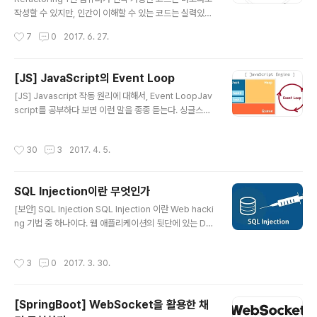
글을 포스팅하기로 했고 GitHub 호스팅을 통해 새로 블로
작성할 수 있지만, 인간이 이해할 수 있는 코드는 실력있는
그를 만들어서 프론트엔드 분야와 각종 Tool들을 소개하
프로그래머만 작성할 수 있다. What, 리팩토링이란 무엇
작성시간
7
0
2017. 6. 27.
는 포스팅을 하기로 했다. 그리고 세 플랫폼..
인가 정의 리팩토링이란 겉으로 드러나는 기능은 그대로
둔 채, 아랑보기 쉽고 수정하기 간편하게 소프트웨어 내부
를 수정하는 작업을 말한다. 리팩토링 기법을 연달아 적용
[JS] JavaScript의 Event Loop
해서 겉으로 드러나는 기능은 그대로 둔 채 소프트웨어 구
글 내용
[JS] Javascript 작동 원리에 대해서, Event LoopJav
조를 변경한다. 목적 첫째, 리팩토링은 소프트웨어를 더 이
script를 공부하다 보면 이런 말을 종종 듣는다. 싱글스레
해하기 쉽고 수정하기 쉽게 만드는 것이다. 둘째, 리팩토링
드 기반으로 동작하는 자바스크립트 이벤트 루프를 기반으
은 겉으로 드러나는 소프트웨어 기능에 영향을 주지 않는
로 하는 싱글 스레드 Node.js 이런 말은 많이 들었지만 구
다. Why, 리팩토링은 왜 필요한 것인가 1) 소프트웨어의
작성시간
30
3
2017. 4. 5.
체적으로 내부 원리에 대해 간단하게라도 설명하는 글은
설계를 보다 더 나아지게 한다. 2) 코드를 더 이해하기 쉽게
보기 힘들다. (초심자 입장에서는 쉬운 내용이 결코 아니라
만든다. 3) 코드에..
고 생각한다.) 이번 포스팅에서는 "정말 싱글 스레드인
SQL Injection이란 무엇인가
가?", "싱글 스레드의 정체는 무엇이며, 어떻게 싱글 스레드
글 내용
인가?" "이벤트 루프는 또 무엇인가?" 등등에 대해 정말 간
[보안] SQL Injection SQL Injection 이란 Web hacki
단히 알아보기 위해 자바스크립트가 동작하는 환경(Envir
ng 기법 중 하나이다. 웹 애플리케이션의 뒷단에 있는 Dat
onment)과 자바스크립트를 해석하고 실행시키는 엔진에
abase에 질의(쿼리를 보내는 것)하는 과정 사이에 일반적
대해서 알아본다. Javascript Engine ?일단 한 ..
인 값 외에 악의적인 의도를 갖는 구문을 삽입하여 공격자
작성시간
3
0
2017. 3. 30.
가 원하는 SQL 쿼리문을 실행하는 기법이다. 주로 사용자
가 입력한 데이터를 제대로 필터링, 이스케이핑 하지 못했
을 경우에 발생한다. 요즘의 거의 모든 데이터베이스 엔진
[SpringBoot] WebSocket을 활용한 채
은 유저 입력이 의도치 않은 동작을 하는 것을 방지하기 위