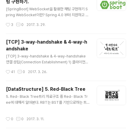
팅 구현하기.
해 escape 함수와 prepared statement를 제공한다.
글 내용
SQL Injection 공격의 종류에는 크게 세 가지 유형이 있
[SpringBoot] WebSocket을 활용한 채팅 구현하기 S
다. 인증 우회 (AB : Auth Bypass) 데이터 노출 (DD : D
pring WebSocket이란? Spring 4.0 부터 지원하고 있
ata Disclosu..
으며 공식문서에는 Real-time full duplex communic
작성시간
3
0
2017. 3. 29.
ation over TCP 이라고 설명이 되어 있다. WebSocke
t 프로토콜 RFC 6455는 클라이언트와 서버간의 전이중,
양방향 통신과 같은 웹 응용 프로그램을 위한 중요한 기능
[TCP] 3-way-handshake & 4-way-h
을 정의한다. XMLHttpRequest, 서버 전송 이벤트 등을
andshake
포함하여 웹을 보다 interactive하게 만드는 기술이다. W
글 내용
ebSocket은 메시징(Messagine) 아키텍쳐를 의미하지
[TCP] 3-way-handshake & 4-way-handshake
만 특정 메시징 프로토콜의 사용을 요구하지는 않는다. TC
연결 성립(Connection Establishment) 1) 클라이언트
P를 통한 매우 얇은 레이어로, 바이트 스트림을 메시지의
는 서버에 접속을 요청하는 SYN(a) 패킷을 보낸다. 2) 서
작성시간
41
0
2017. 3. 26.
스트림으로 변..
버는 클라이언트의 요청인 SYN(a)을 받고 클라이언트에
게 요청을 수락한다는 ACK(a+1)와 SYN(b)이 설정된 패
킷을 발송한다. 3) 클라이언트는 서버의 수락 응답인 ACK
[DataStructure] 5. Red-Black Tree
(a+1)와 SYN(b) 패킷을 받고 ACK(b+1)를 서버로 보내
글 내용
5. Red- Black Tree트리 자료구조 중 Red- Black Tr
면 연결이 성립(establish)된다. 연결 해제(Connection
ee에 대해서 알아본다. RBT는 BST를 기반으로하는 트
Termination) 1) 클라이언트가 연결을 종료하겠다는 FIN
리 형식의 자료구조이다. BST(Binary Search Tree)효
플래그를 전송한다.2) 서버는 클라이언트의 요청(FIN)을
율적인 탐색을 위해서는 어떻게 찾을까만 고민해서는 안된
받고 알겠다는 확인 메세지로 ACK를 보낸다. 2-1) 그리고
작성시간
0
0
2017. 3. 11.
다. 그보다는 효율적인 탐색을 위한 저장방법이 무엇일까
나서는..
를 고민해야 한다. 이진 탐색 트리는 이진 트리의 일종이다.
단 이진 탐색 트리에는 데이터를 저장하는 규칙이 있다. 그