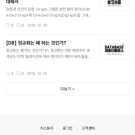
대해서
법'을 넘어서 인생을 '어떻게 살아갈 것인가'에 대한 방향을
글 내용
제시해준다. 흔한 자기계발서들은 이렇다. 흔한 자기계발
정점과 간선의 집합, Graph 그래프 관련 용어 정리Undir
서 : 나 자신을 믿어라!! 독자 : 어떤 근거로 그런 주장을 하
ected Graph와 Directed Graph(Digraph)말 그대로
는데? 어떻게 믿으라는 것인가? 에 대한 의문을 남긴채 ..
정점과 간선의 연결관계에 있어서 방향성이 없는 그래프를
작성시간
0
0
2016. 12. 20.
Undirected Graph라 하고, 간선에 방향성이 포함되어
있는 그래프를 Directed Graph라고 한다. Directed G
raph(Digraph) V = {1, 2, 3, 4, 5, 6} E = {(1, 4), (2,1),
[DB] 정규화는 왜 하는 것인가?
(3, 4), (3, 4), (5, 6)} (u, v) = vertex u에서 vertex v
글 내용
정규화는 왜 하는 것인가? #1. 정규화는 어떤 배경에서 생
로 가는 edge Undirected Graph V = {1, 2, 3, 4, 5,
겨났는가?한 릴레이션에 여러 엔티티의 애트리뷰트들을
6}E = {(1, 4), (2,1), (3, 4), (3, 4), (5, 6)} (u, v) = vert..
혼합하게 되면 정보가 중복 저장되며, 저장 공간을 낭비하
게 된다. 또 중복된 정보로 인해 갱신 이상이 발생하게 된
작성시간
4
0
2016. 12. 13.
다. 동일한 정보를 한 릴레이션에는 변경하고, 나머지 릴레
이션에서는 변경하지 않은 경우 어느 것이 정확한지 알 수
없게 되는 것이다. 이러한 문제를 해결하기 위해 정규화 과
더보기
정을 거치는 것이다. 1-1. 갱신 이상에는 어떠한 것들이 있
는가?삽입 이상(insertion anomalies) 원하지 않는 자
료가 삽입된다든지, 삽입하는데 자료가 부족해 삽입이 되
지 않아 발생하는 문제점을 말한다. 삭제 이상(deletion a
nomalies) 하나의 자료만 삭제하고 싶지만, 그 자료가 포
함된 튜..
의안내
티스토리
로그인
고객센터