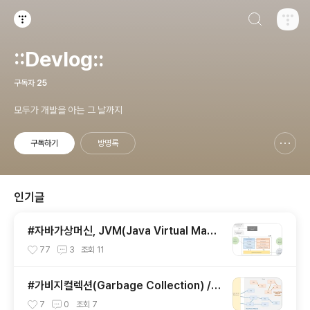
검색하기
티스토리
::Devlog::
구독자
25
모두가 개발을 아는 그 날까지
구독하기
방명록
신고하기 레이어
열기
인기글
#자바가상머신, JVM(Java Virtual Mach
ine)이란 무엇인가?
77
3
조회
11
#가비지컬렉션(Garbage Collection) / J
VM 구동원리에 이어서
7
0
조회
7