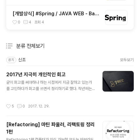
[개발상식] #Spring / JAVA WEB - Bac
k End Framework
0
4
조회
4
분류 전체보기
주요 글 목록
신조
모두보기
공지
2017년 지극히 개인적인 회고
글 내용
굳이 회고를 써야하나 하는 시점에서 지금 잘하고 있는가
를 고민하다가 회고를 쓰면서 정리하기로 했다. 작년에는
블로그가 인생의 절반이었기 때문에, 블로그를 중심으로
회고가 이루어졌는데 올해에는 이런 저런 많은 일들이 있
작성시간
5
0
2017. 12. 29.
었으니 주제별로 세션을 나눠 회고를 해야겠다. 블로그 회
고 1. 포스팅 성격에 따른 플랫폼 분리작년에는 티스토리에
만 주구장창 포스팅을 했었다. 포스팅의 성격은 신경쓰지
[Refactoring] 마틴 파울러, 리팩토링 정리
않고 한 플랫폼에서 카테고리만 나눠 포스팅을 했더니 뭔
1편
가 모듈화가 되어있지 않은 느낌을 받았다. (이 정도면 거의
글 내용
병이다.) 그래서 미디엄이라는 플랫폼에는 에세이 형식의
Refactoring 1편 컴퓨터가 인식 가능한 코드는 바보라도