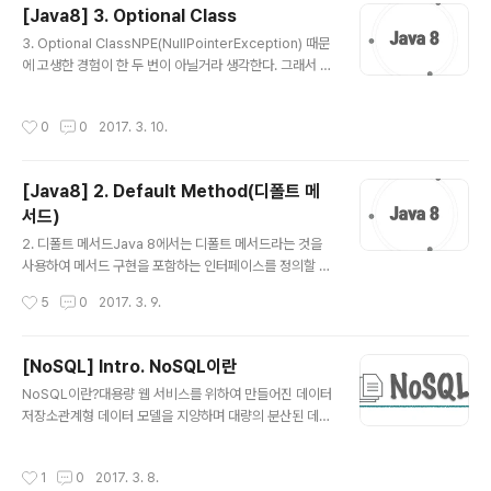
[Java8] 3. Optional Class
리고 그 규칙은 특정 데이터의 위치를 찾는데 사용할 수 있
글 내용
다. 규칙 1. 이진 탐색 트리의 노드에 저장된 키는 유일하다.
3. Optional ClassNPE(NullPointerException) 때문
규칙 2. 루트 노드의 키가 왼쪽 서브 트리를 구성하는 어떠
에 고생한 경험이 한 두 번이 아닐거라 생각한다. 그래서 J
한 노드의 키보다 크다. 규칙 3. 루트 노드의 키가 오른쪽
ava8 에서는 하스켈, 스칼라 등의 함수형 언어에서 사용되
서브 트리를 구성하는 어떠한 노드의 키보다 작다..
고 있는 ‘선택형 값’ 개념의 영향을 받아 Optional 라는 새
작성시간
0
0
2017. 3. 10.
로운 클래스를 제공한다. 값이 없는 상황을 모델링하는 것
이다. Optional은 선택형 값을 캡슐화하는 클래스이다. 값
이 존재하면 그 값을 감싼다. 값이 없는 경우에는 Optiona
[Java8] 2. Default Method(디폴트 메
l.empty 메서드로 Optional을 반환한다. empty 메서드
서드)
는 Optional의 특별한 싱글턴 인스턴스를 반환하는 정적
글 내용
팩토리 메서드이다. null 레퍼런스와 Optional.empty()
2. 디폴트 메서드Java 8에서는 디폴트 메서드라는 것을
는 의미상으로 비슷하지만 실제로 차이점이 많다. null을
사용하여 메서드 구현을 포함하는 인터페이스를 정의할 수
참조하려 하..
있다. 인터페이스에서 이미 구현을 했으니 해당 인터페이
작성시간
5
0
2017. 3. 9.
스를 구현하는 클래스에서는 추가된 메서드의 구현을 추가
적으로 할 필요가 없다. 결과적으로 기존 인터페이스를 구
현하는 클래스는 자동으로 인터페이스에 추가된 새로운 메
[NoSQL] Intro. NoSQL이란
서드의 디폴트 메서드를 상속받게 된다. 디폴트 메서드를
글 내용
NoSQL이란?대용량 웹 서비스를 위하여 만들어진 데이터
활용하면 자바 API의 호환성을 유지하면서 라이브러리를
저장소관계형 데이터 모델을 지양하며 대량의 분산된 데이
변경할 수 있다. 기존에는 이미 공개된 라이브러리를 수정
터를 저장하고 조회하는 데 특화된 저장소스키마 없이 사
할 때 인터페이스에 메서드를 추가하게 되면 해당 인터페
용 가능하거나 느슨한 스키마를 제공하는 저장소 종류마다
이스를 구현하고 있는 클래스에 모두 메서드를 구현해줘야
작성시간
1
0
2017. 3. 8.
쓰기/읽기 성능 특화, 2차 인덱스 지원, 오토 샤딩 지원 같
했지만 디폴트 메서드를 통해 구현하면 그렇게 하지 않아